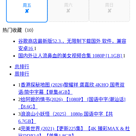
周六
周日
周五
✘
✘
✘
热门收藏（10）
谷歌商店最新版52.3.，无限制下载国外 软件，兼容
安卓16
1
国内外让人流鼻血的美女视频合集 1080P [1.1GB]
1
总排行
周排行
1
香港探秘地图 (2026)黎耀祥 龚嘉欣 4KHQ 国粤双
语/简中字幕【单集4GB】
2
给阿嬷的情书(2026) 【1080P】 [国语中字/潮汕话]
【8.6G】
3
浪浪山小妖怪（2025） 1080p 国语中字【共
6.7GB】
4
完美世界 (2021)【更新225集】【4K 臻彩MAX & 杜
比DDP2.0】【单集1.8GB】