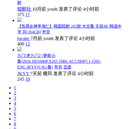
剧
短剧社
10月前
youth
发表了评论
4小时前
375
17
【性感女神李海仁】韩国短剧 202部 大合集 无损4K 韩语中
字 共[264GB]
夸克
jiwake
7月前
youth
发表了评论
4小时前
400
12
九门/老九门2 [更新16
集]2026.HD1080P.X265.10Bit.AC3.DDP5.1.CHS-
ENG.JKYY[0.9G/集]
夸克
百度
JKYY
7天前
暖风
发表了评论
4小时前
245
10
1
2
3
4
5
6
7
8