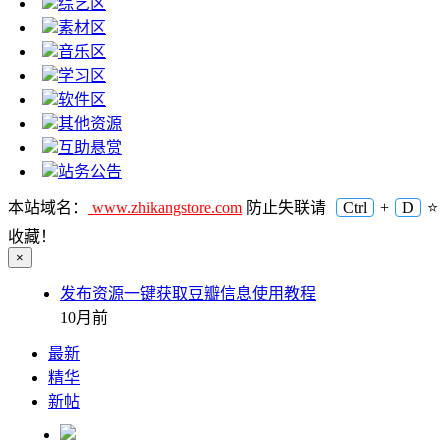
综艺区
素材区
音乐区
学习区
软件区
其他资源
互助悬赏
站务公告
本站域名：
www.zhikangstore.com
防止失联请
Ctrl
+
D
⭐
收藏！
×
发布资源一键获取豆瓣信息使用教程
10月前
最新
精华
新帖