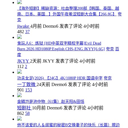
【海外短剧】稀缺资源：吐血整理200部【韩国、泰国、越
南、日本、美国...】外国午夜羞涩短剧大合集【266.8G】
夸
克
jiwake
4月前
Deemo6
发表了评论
4小时前
482
37
鬼玩人6：炼狱 [HD中英双字精校字幕]Evil Dead
Burn.2026.HD1080P.English.CHS-ENG.JKYY[6.6G]
夸克
百
度
JKYY
2天前
JKYY
发表了评论
4小时前
112
2
功夫女足(2026) 【24G】4K/1080P HDR 国语中字
夸克
一丁致微
24天前
Deemo6
发表了评论
4小时前
901
153
金鳞岂是池中物（61集）赵天阳&田恬
短剧社
10月前
Deemo6
发表了评论
4小时前
862
58
他不该爱的人＆闺蜜的秘密B交换妻子的快乐（长篇）擦边