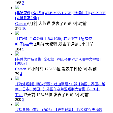
168
2
[黑暗荣耀][全2季][WEB-MKV112GB][韩语中字][4K-2160P]
[宋慧乔高分剧]
Carsen
6月前
大熊猫
发表了评论
3小时前
371
16
【韩剧】黑暗荣耀 1-2季 1080p 韩语中字 17g
夸克
叶子hen荒
2月前
大熊猫
发表了评论
3小时前
184
5
[苍井优作品合集][全42部][WEB-MKV/247G][中文字幕]
[1080P]
Carsen
15小时前
123456位
发表了评论
3小时前
79
4
【海外短剧】稀缺资源：吐血整理200部【韩国、泰国、越
南、日本、美国...】外国午夜羞涩短剧大合集【267G】
Tike
17天前
123456位
发表了评论
3小时前
209
5
《兵自风中来》（2026）【更至16集】【4K SDR 无损超