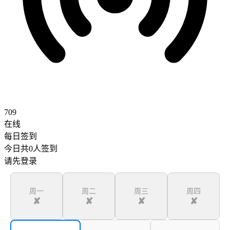
709
在线
每日签到
今日共
0
人签到
请先登录
周一
周二
周三
周四
✘
✘
✘
✘