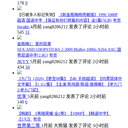
178
9
【已被多人标记失效】
《新金瓶梅杨思敏版》1996 1080P
超清 国语中字 【保证有你们想看的内容】全5集[5GB]
夸克
jiwake
4月前
yang8286212
发表了评论
2小时前
545
31
金瓶梅2：爱的奴隶
SEX.AND.CHOPSTICKS.2.2009.BluRay.1080p.X264.AAC.国
粤双语中字[2.8G]
夸克
JKYY
5月前
yang8286212
发表了评论
2小时前
434
34
《九门》(2026)【更至08集】【4K 无损超清】【内置简体中
文字幕】【1.1G/集】【主演:陈伟霆/陈瑶/曾舜晞】【老九门
2/老九门贰】
优享
5天前
yang8286212
发表了评论
2小时前
140
6
【韩剧】《黑暗荣耀 全2季》【1080P】【韩语中字】
【17G】
夸克
世界第二等
1月前
大熊猫
发表了评论
3小时前