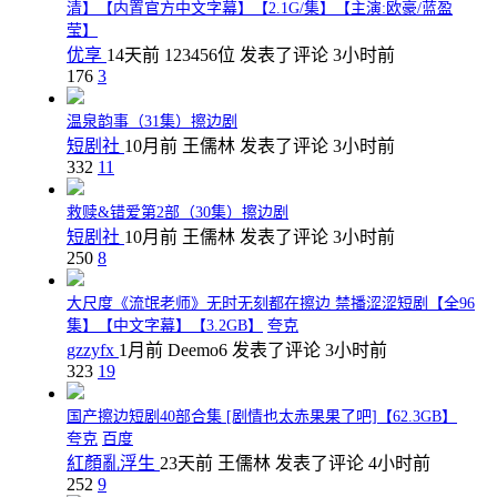
清】【内置官方中文字幕】【2.1G/集】【主演:欧豪/蓝盈
莹】
优享
14天前
123456位
发表了评论
3小时前
176
3
温泉韵事（31集）擦边剧
短剧社
10月前
王儒林
发表了评论
3小时前
332
11
救赎&错爱第2部（30集）擦边剧
短剧社
10月前
王儒林
发表了评论
3小时前
250
8
大尺度《流氓老师》无时无刻都在擦边 禁播涩涩短剧【全96
集】【中文字幕】【3.2GB】
夸克
gzzyfx
1月前
Deemo6
发表了评论
3小时前
323
19
国产擦边短剧40部合集 [剧情也太赤果果了吧]【62.3GB】
夸克
百度
紅顏亂浮生
23天前
王儒林
发表了评论
4小时前
252
9