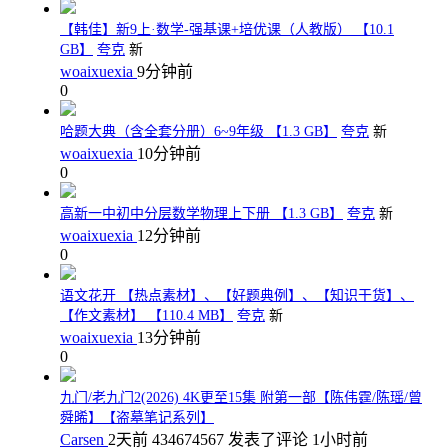
【韩佳】新9上·数学-强基课+培优课（人教版） 【10.1
GB】
夸克
新
woaixuexia
9分钟前
0
哈题大典（含全套分册）6~9年级 【1.3 GB】
夸克
新
woaixuexia
10分钟前
0
高新一中初中分层数学物理上下册 【1.3 GB】
夸克
新
woaixuexia
12分钟前
0
语文花开 【热点素材】、【好题典例】、【知识干货】、
【作文素材】 【110.4 MB】
夸克
新
woaixuexia
13分钟前
0
九门/老九门2(2026) 4K更至15集 附第一部【陈伟霆/陈瑶/曾
舜晞】【盗墓笔记系列】
Carsen
2天前
434674567
发表了评论
1小时前