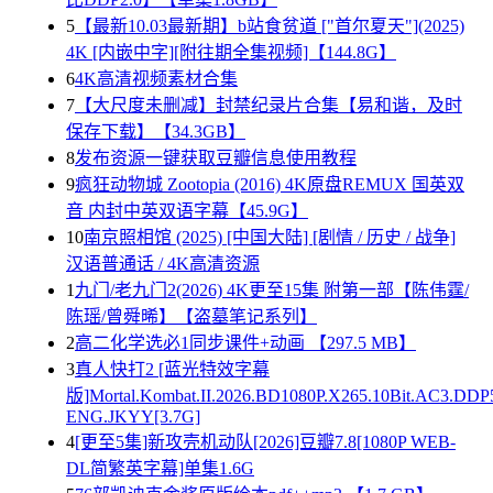
5
【最新10.03最新期】b站食贫道 ["首尔夏天"](2025)
4K [内嵌中字][附往期全集视频]【144.8G】
6
4K高清视频素材合集
7
【大尺度未删减】封禁纪录片合集【易和谐，及时
保存下载】【34.3GB】
8
发布资源一键获取豆瓣信息使用教程
9
疯狂动物城 Zootopia (2016) 4K原盘REMUX 国英双
音 内封中英双语字幕【45.9G】
10
南京照相馆 (2025) [中国大陆] [剧情 / 历史 / 战争]
汉语普通话 / 4K高清资源
1
九门/老九门2(2026) 4K更至15集 附第一部【陈伟霆/
陈瑶/曾舜晞】【盗墓笔记系列】
2
高二化学选必1同步课件+动画 【297.5 MB】
3
真人快打2 [蓝光特效字幕
版]Mortal.Kombat.II.2026.BD1080P.X265.10Bit.AC3.DDP
ENG.JKYY[3.7G]
4
[更至5集]新攻壳机动队[2026]豆瓣7.8[1080P WEB-
DL简繁英字幕]单集1.6G