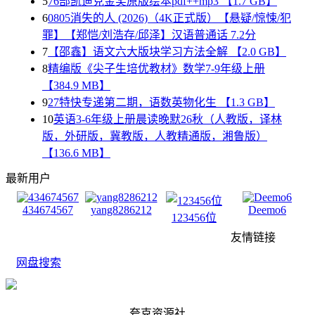
5
76部凯迪克金奖原版绘本pdf++mp3 【1.7 GB】
6
0805消失的人 (2026)（4K正式版）【悬疑/惊悚/犯
罪】【郑恺/刘浩存/邱泽】汉语普通话 7.2分
7
【邵鑫】语文六大版块学习方法全解 【2.0 GB】
8
精编版《尖子生培优教材》数学7-9年级上册
【384.9 MB】
9
27特快专递第二期，语数英物化生 【1.3 GB】
10
英语3-6年级上册晨读晚默26秋（人教版，译林
版，外研版，冀教版，人教精通版，湘鲁版）
【136.6 MB】
最新用户
434674567
yang8286212
Deemo6
123456位
友情链接
网盘搜索
夸克资源社