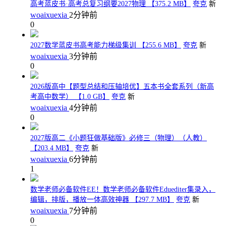
高考蓝皮书·高考总复习纲要2027物理 【375.2 MB】
夸克
新
woaixuexia
2分钟前
0
2027数学蓝皮书高考能力梯级集训 【255.6 MB】
夸克
新
woaixuexia
3分钟前
0
2026版高中【题型总结和压轴培优】五本书全套系列（新高
考高中数学） 【1.0 GB】
夸克
新
woaixuexia
4分钟前
0
2027版高二《小题狂做基础版》必修三（物理）（人教）
【203.4 MB】
夸克
新
woaixuexia
6分钟前
1
数学老师必备软件EE！数学老师必备软件Eduediter集录入，
编辑，排版，播放一体高效神器 【297.7 MB】
夸克
新
woaixuexia
7分钟前
0